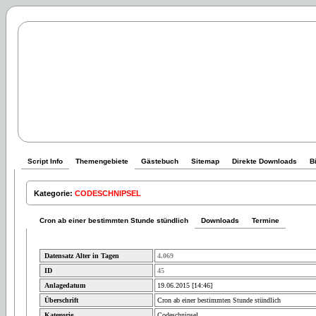
Script Info
Themengebiete
Gästebuch
Sitemap
Direkte Downloads
B
Kategorie:
CODESCHNIPSEL
Cron ab einer bestimmten Stunde stündlich
Downloads
Termine
Datensatz Alter in Tagen
4.069
ID
45
Anlagedatum
19.06.2015 [14:46]
Überschrift
Cron ab einer bestimmten Stunde stündlich
Kategorie
Codeschnipsel