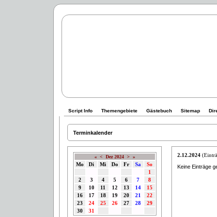
Script Info
Themengebiete
Gästebuch
Sitemap
Dir
Terminkalender
2.12.2024
(Einträ
«
<
Dez 2024
>
»
Mo
Di
Mi
Do
Fr
Sa
So
Keine Einträge g
1
2
3
4
5
6
7
8
9
10
11
12
13
14
15
16
17
18
19
20
21
22
23
24
25
26
27
28
29
30
31