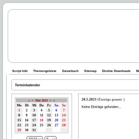
Script Info
Themengebiete
Gästebuch
Sitemap
Direkte Downloads
B
Terminkalender
20.5.2023
(Einträge gesamt: )
«
<
Mai 2023
>
»
Mo
Di
Mi
Do
Fr
Sa
So
Keine Einträge gefunden...
1
2
3
4
5
6
7
8
9
10
11
12
13
14
15
16
17
18
19
20
21
22
23
24
25
26
27
28
29
30
31