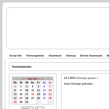
Script Info
Themengebiete
Gästebuch
Sitemap
Direkte Downloads
B
Terminkalender
22.5.2023
(Einträge gesamt: )
«
<
Mai 2023
>
»
Mo
Di
Mi
Do
Fr
Sa
So
Keine Einträge gefunden...
1
2
3
4
5
6
7
8
9
10
11
12
13
14
15
16
17
18
19
20
21
22
23
24
25
26
27
28
29
30
31