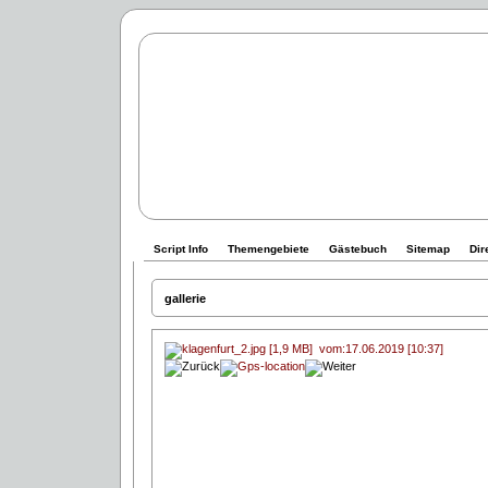
Script Info
Themengebiete
Gästebuch
Sitemap
Dir
gallerie