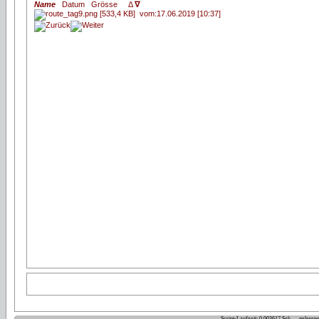
Name
Datum
Grösse
Δ
∇
Script-Laufzeit: 0.003617 Sek. gelese