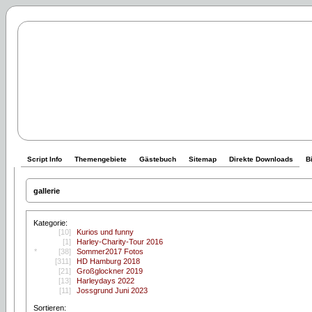
Script Info
Themengebiete
Gästebuch
Sitemap
Direkte Downloads
B
gallerie
Kategorie:
[10]
Kurios und funny
[1]
Harley-Charity-Tour 2016
*
[38]
Sommer2017 Fotos
[311]
HD Hamburg 2018
[21]
Großglockner 2019
[13]
Harleydays 2022
[11]
Jossgrund Juni 2023
Sortieren: